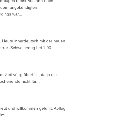
erfluges nebst Busfahrt nach
h dem angekündigten
rdings war...
na. Heute innerdeutsch mit der neuen
orror. Schweineeng bei 1,90...
 Zeit völlig überfüllt, da ja die
henende nicht für...
reut und willkommen gefühlt. Abflug
 im...