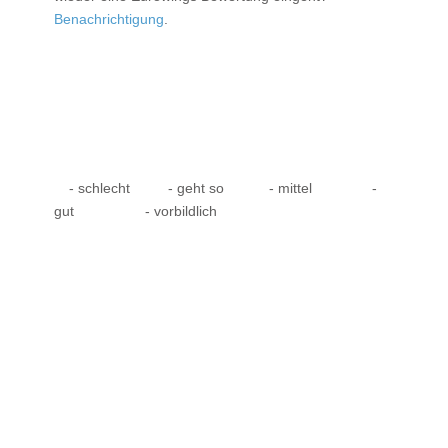
Benachrichtigung
.
- schlecht
- geht so
- mittel
-
gut
- vorbildlich