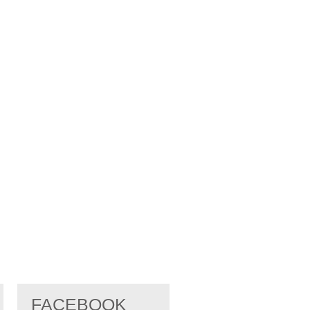
FACEBOOK