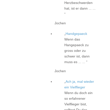
Herzbeschwerden
hat, ist er dann ... ...
Jochen
Handgepaeck
Wenn das
Hangepaeck zu
gross oder zu
schwer ist, dann
muss es ... ...
Jochen
Ach ja, mal wieder
ein Vielflieger
Wenn du doch ein
so erfahrener
Vielflieger bist,
solltest Du das ... ...