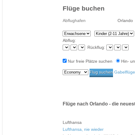
Flüge buchen
Abflug:
Rückflug:
Nur freie Plätze suchen
Hin- un
Gabelflüg
Flüge nach Orlando - die neue
Lufthansa
Lufthansa, nie wieder