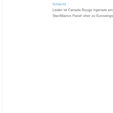
Schlecht
Leider ist Canada Rouge Irgenwie ein
StarAlliance Passt! eher zu Eurowings