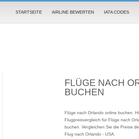
STARTSEITE
AIRLINE BEWERTEN
IATA CODES
FLÜGE NACH O
BUCHEN
Flüge nach Orlando online buchen. H
Flugpreisvergleich für Flüge nach O
buchen. Vergleichen Sie die Preise der
Flug nach Orlando
- USA.