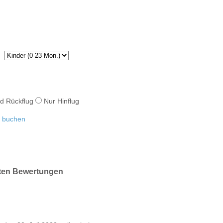
d Rückflug
Nur Hinflug
e buchen
sten Bewertungen