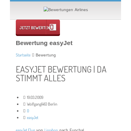
JETZT BEWERTEN
Bewertung easyJet
Startseite
Bewertung
EASYJET BEWERTUNG | DA
STIMMT ALLES
19.03.2009
Wolfgang(46) Berlin
0
easyJet
easyJet Flug
von
Lissabon
nach Funchal