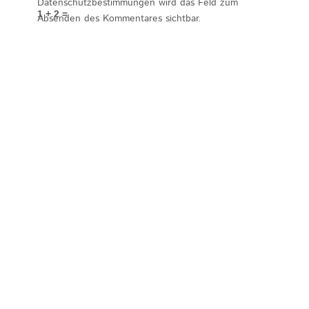
Datenschutzbestimmungen wird das Feld zum
1 + 2 =
Absenden des Kommentares sichtbar.