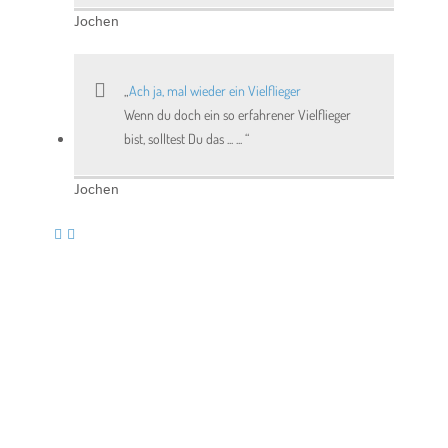
Jochen
Ach ja, mal wieder ein Vielflieger
Wenn du doch ein so erfahrener Vielflieger
bist, solltest Du das ... ...
Jochen