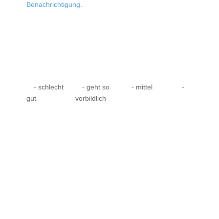
Benachrichtigung
.
- schlecht
- geht so
- mittel
-
gut
- vorbildlich