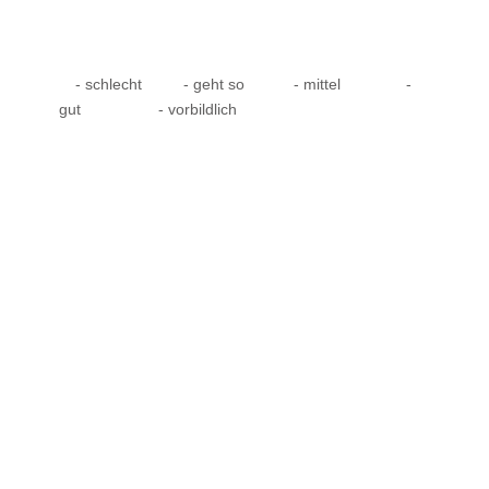
- schlecht
- geht so
- mittel
-
gut
- vorbildlich