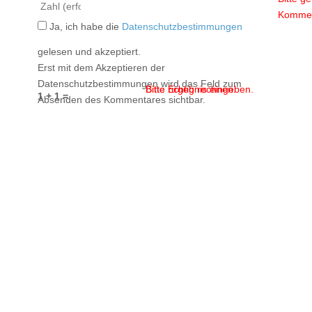
Kommen
Ja, ich habe die
Datenschutzbestimmungen
gelesen und akzeptiert.
Erst mit dem Akzeptieren der
Datenschutzbestimmungen wird das Feld zum
Bitte Ergebnis eingeben.
Bitte richtig rechnen.
1 + 1 =
Absenden des Kommentares sichtbar.