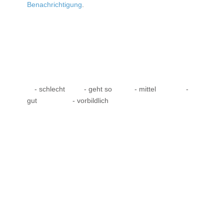
Benachrichtigung
.
- schlecht
- geht so
- mittel
-
gut
- vorbildlich