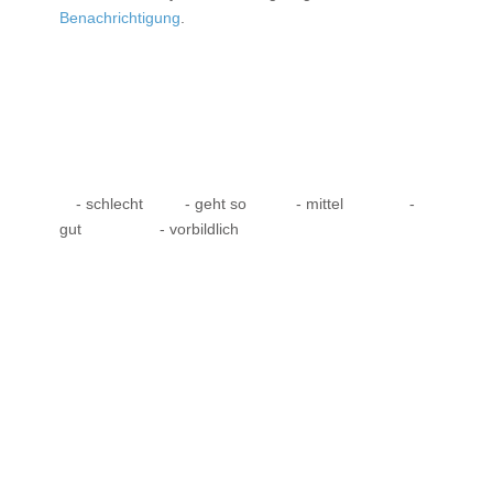
Benachrichtigung
.
- schlecht
- geht so
- mittel
-
gut
- vorbildlich