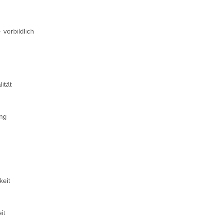
 vorbildlich
ität
ung
keit
it