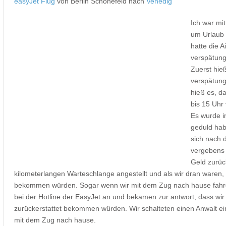
easyJet Flug
von Berlin Schönefeld nach
Venedig
Ich war mi
um Urlaub 
hatte die A
verspätung
Zuerst hie
verspätung
hieß es, d
bis 15 Uhr
Es wurde 
geduld hab
sich nach 
vergebens 
Geld zurüc
kilometerlangen Warteschlange angestellt und als wir dran waren, h
bekommen würden. Sogar wenn wir mit dem Zug nach hause fahre
bei der Hotline der EasyJet an und bekamen zur antwort, dass w
zurückerstattet bekommen würden. Wir schalteten einen Anwalt ei
mit dem Zug nach hause.