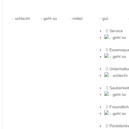
- schlecht
- geht so
- mittel
- gut
-
Service
- geht so
Essensqual
- geht so
Unterhalt
- schlecht
Sauberkeit
- geht so
Freundlich
- geht so
Pünktlichke