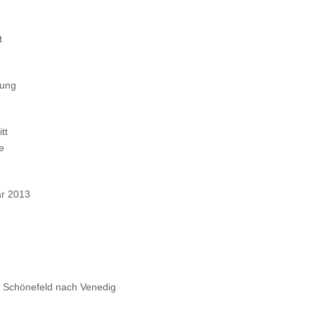
t
tung
tt
e
ar 2013
n Schönefeld nach Venedig