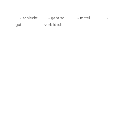
- schlecht
- geht so
- mittel
-
gut
- vorbildlich