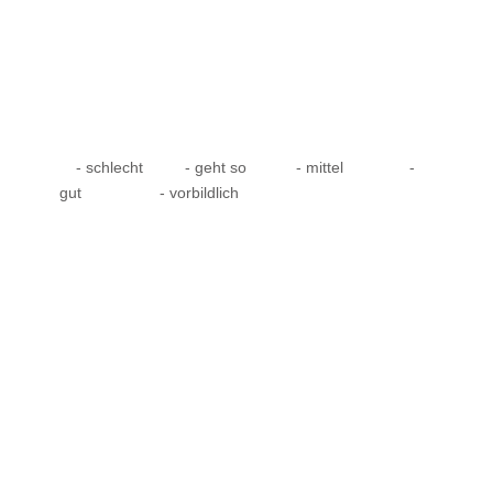
- schlecht
- geht so
- mittel
-
gut
- vorbildlich