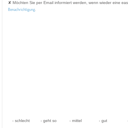
✘ Möchten Sie per Email informiert werden, wenn wieder eine ea
Benachrichtigung
.
- schlecht
- geht so
- mittel
- gut
-