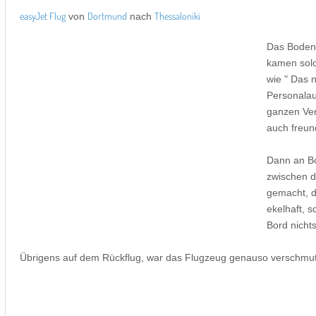
easyJet Flug
Dortmund
Thessaloniki
von
nach
Das Bodenp
kamen solc
wie " Das 
Personalaus
ganzen Ver
auch freun
Dann an Bo
zwischen d
gemacht, d
ekelhaft, 
Bord nichts
Übrigens auf dem Rückflug, war das Flugzeug genauso verschmutzt