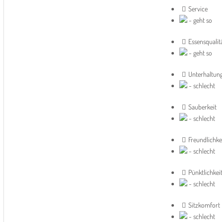
Service
- geht so
Essensqualit
- geht so
Unterhaltun
- schlecht
Sauberkeit
- schlecht
Freundlichke
- schlecht
Pünktlichkei
- schlecht
Sitzkomfort
- schlecht