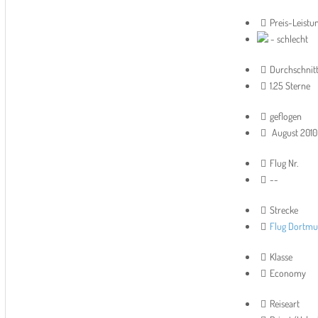
Preis-Leistu
- schlecht
Durchschnit
1.25 Sterne
geflogen
August 2010
Flug Nr.
--
Strecke
Flug Dortmu
Klasse
Economy
Reiseart