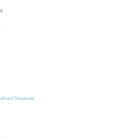
ng
t
nd nach Thessaloniki