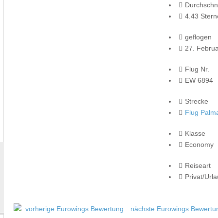
Durchschni
4.43 Stern
geflogen
27. Febru
Flug Nr.
EW 6894
Strecke
Flug Palma
Klasse
Economy
Reiseart
Privat/Url
vorherige Eurowings Bewertung
nächste Eurowings Bewertu