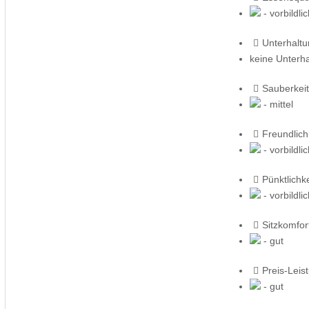
- vorbildli
Unterhalt
keine Unterh
Sauberkeit
- mittel
Freundlich
- vorbildli
Pünktlichke
- vorbildli
Sitzkomfor
- gut
Preis-Leis
- gut