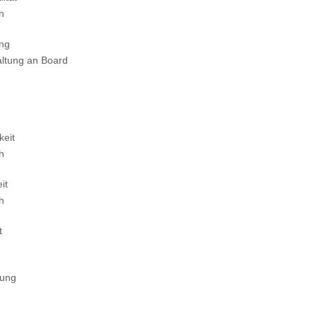
ch
ung
altung an Board
keit
ch
it
ch
t
tung