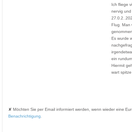
Ich fliege 
nervig un
27.0.2..20
Flug. Man 
genommen
Es wurde 
nachgefrag
irgendetwa
ein rundum
Hiermit ge
wart spitze
✘ Möchten Sie per Email informiert werden, wenn wieder eine Eu
Benachrichtigung
.