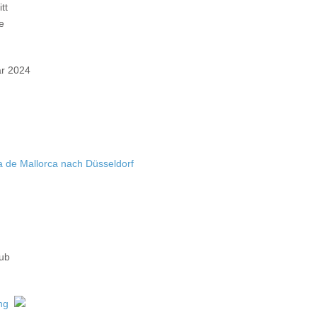
tt
e
ar 2024
 de Mallorca nach Düsseldorf
aub
ng