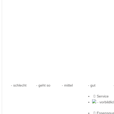
- schlecht
- geht so
- mittel
- gut
-
Service
- vorbildli
Essensqual