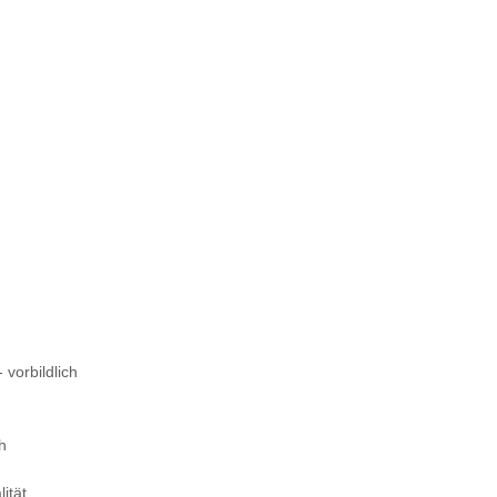
 vorbildlich
ch
ität