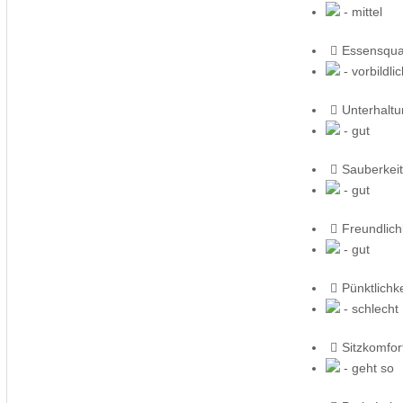
- mittel
Essensqual
- vorbildli
Unterhalt
- gut
Sauberkeit
- gut
Freundlich
- gut
Pünktlichke
- schlecht
Sitzkomfor
- geht so