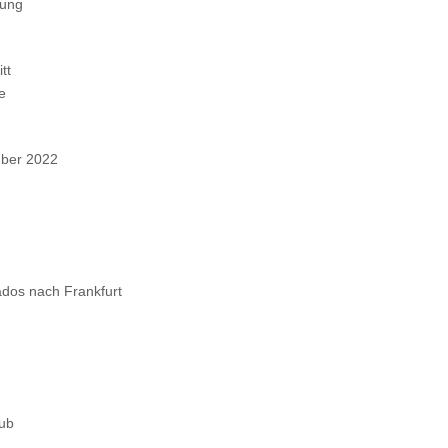
tung
tt
e
ber 2022
dos nach Frankfurt
aub