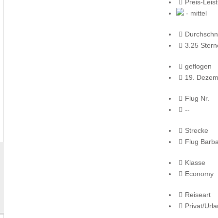
Preis-Leis
- mittel
Durchschni
3.25 Stern
geflogen
19. Dezem
Flug Nr.
--
Strecke
Flug Barba
Klasse
Economy
Reiseart
Privat/Url