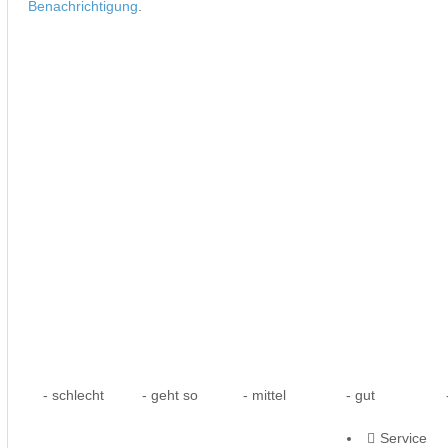
Benachrichtigung
.
- schlecht
- geht so
- mittel
- gut
-
Service