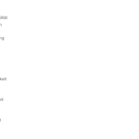
ität
ch
ung
keit
it
t