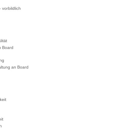
 vorbildlich
ität
n Board
ung
altung an Board
keit
it
ch