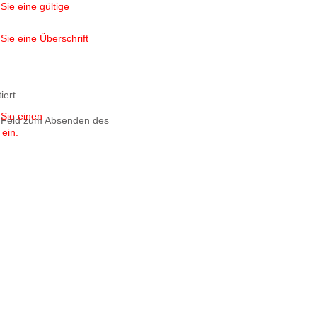
Sie eine gültige
 Sie eine Überschrift
iert.
 Sie einen
s Feld zum Absenden des
ein.