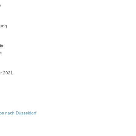
t
tung
tt
e
r 2021
os nach Düsseldorf