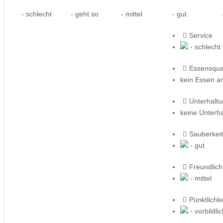
- schlecht
- geht so
- mittel
- gut
-
Service
- schlecht
Essensqual
kein Essen a
Unterhalt
keine Unterh
Sauberkeit
- gut
Freundlich
- mittel
Pünktlichke
- vorbildli