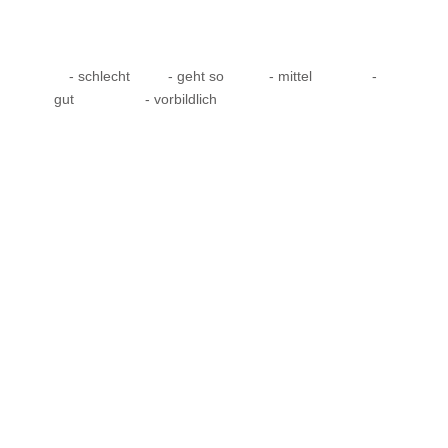
- schlecht
- geht so
- mittel
-
gut
- vorbildlich