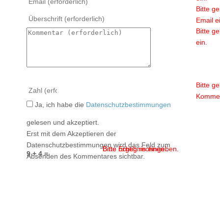
Bitte g
Email e
Bitte g
ein.
Bitte g
Kommen
Ja, ich habe die
Datenschutzbestimmungen
gelesen und akzeptiert.
Erst mit dem Akzeptieren der
Datenschutzbestimmungen wird das Feld zum
Bitte Ergebnis eingeben.
Bitte richtig rechnen.
9 + 4 =
Absenden des Kommentares sichtbar.