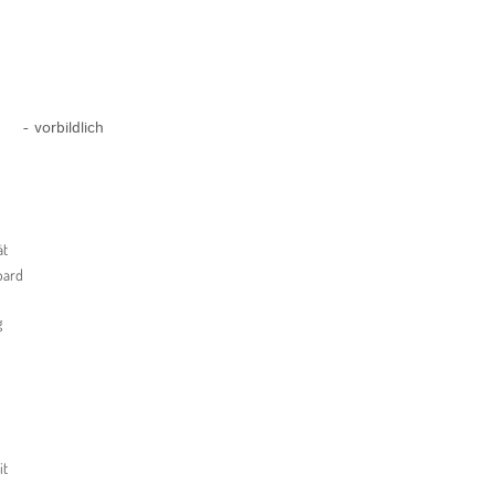
- vorbildlich
ät
oard
g
it