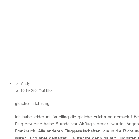
Andy
02.06.2021 11:41 Uhr
gleiche Erfahrung
Ich habe leider mit Vuelling die gleiche Erfahrung gemacht! B
Flug erst eine halbe Stunde vor Abflug storniert wurde. Angeb
Frankreich. Alle anderen Fluggesellschaften, die in die Richt
waren, sind aber gestartet. Da stehste denn da auf Flughafen 