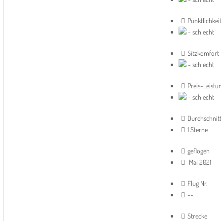
Pünktlichkei
- schlecht
Sitzkomfort
- schlecht
Preis-Leistu
- schlecht
Durchschnit
1 Sterne
geflogen
Mai 2021
Flug Nr.
--
Strecke