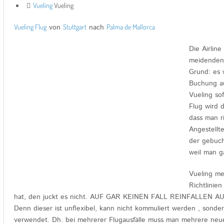
Vueling
Vueling
Vueling Flug
von
Stuttgart
nach
Palma de Mallorca
Die Airlin
meidenden 
Grund: es 
Buchung au
Vueling so
Flug wird d
dass man r
Angestellt
der gebuch
weil man ga
Vueling mei
Richtlinie
hat, den juckt es nicht. AUF GAR KEINEN FALL REINFALLEN
Denn dieser ist unflexibel, kann nicht kommuliert werden , sonder
verwendet. Dh. bei mehrerer Flugausfälle muss man mehrere neu