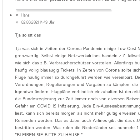
Hans
02.06.2021 14:49 Uhr
Tja so ist das
Tja was sich in Zeiten der Corona Pandemie einige Low Cost-No 
grenzwertig. Selbst einige Netzwerkairlines handeln z.Z. fallwei
wie sich das z.B. Verbraucherschützer vorstellen. Allerdings b
häufig völlig blauäugig Tickets. In Zeiten von Corona sollte sic
Flüge häufig immer so durchgeführt werden wie vereinbart. Die
Verordnungen, Regulierungen und Vorgaben zu kämpfen, die sic
irgendwo ändern. Flugpläne verbindlich einzuhalten ist derzeit
die Bundesregierung zur Zeit immer noch von diversen Reisen
Gefahr ein COVID 19 Infizierung. Jede Ein-Ausreisebestimmu
liest, kann sich bereits morgen als nicht mehr gültig erweise
Reisenden werden. Das es dabei auch Airlines gibt die das u.U. 
bestritten werden. Was rufen die Niederländer seit nunmehr 1
"BLEIBEN SIE BITTE ZU HAUSE."