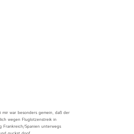
ei mir war besonders gemein, daß der
lich wegen Fluglotzenstreik in
ung Frankreich/Spanien unterwegs
und guckst doof ...