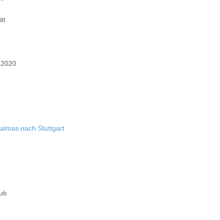
tt
 2020
almas nach Stuttgart
aub