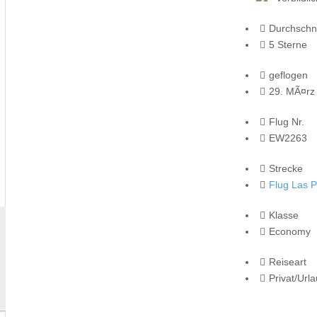
Durchschni
5 Sterne
geflogen
29. MÃ¤rz
Flug Nr.
EW2263
Strecke
Flug Las P
Klasse
Economy
Reiseart
Privat/Url