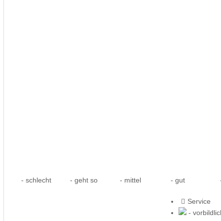
- schlecht
- geht so
- mittel
- gut
-
Service
- vorbildli