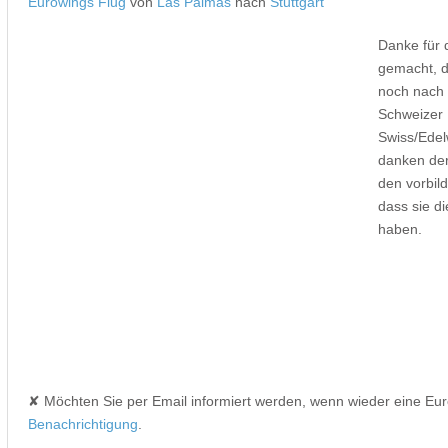
Eurowings Flug
von
Las Palmas
nach
Stuttgart
Danke für 
gemacht, d
noch nach 
Schweizer 
Swiss/Edel
danken der
den vorbild
dass sie d
haben.
✘ Möchten Sie per Email informiert werden, wenn wieder eine Eu
Benachrichtigung
.