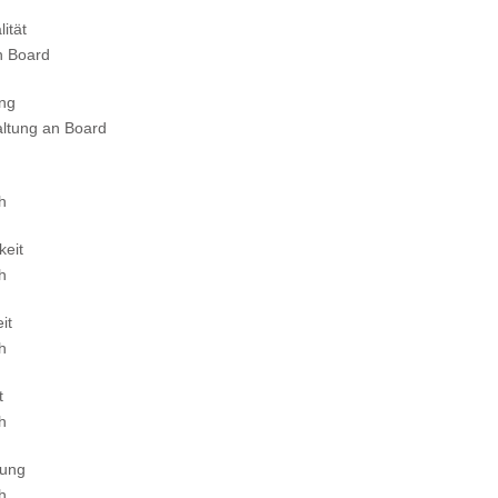
ität
n Board
ung
altung an Board
ch
keit
ch
it
ch
t
ch
tung
ch