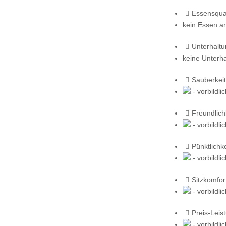
Essensqual
kein Essen a
Unterhalt
keine Unterh
Sauberkeit
- vorbildli
Freundlich
- vorbildli
Pünktlichke
- vorbildli
Sitzkomfor
- vorbildli
Preis-Leis
- vorbildli