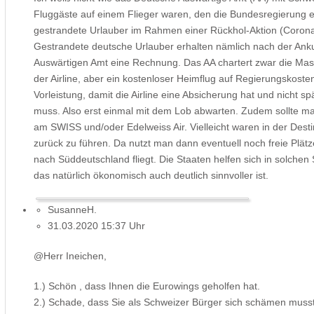
Fluggäste auf einem Flieger waren, den die Bundesregierung e
gestrandete Urlauber im Rahmen einer Rückhol-Aktion (Corona
Gestrandete deutsche Urlauber erhalten nämlich nach der Anku
Auswärtigen Amt eine Rechnung. Das AA chartert zwar die Mas
der Airline, aber ein kostenloser Heimflug auf Regierungskosten
Vorleistung, damit die Airline eine Absicherung hat und nicht sp
muss. Also erst einmal mit dem Lob abwarten. Zudem sollte man 
am SWISS und/oder Edelweiss Air. Vielleicht waren in der Desti
zurück zu führen. Da nutzt man dann eventuell noch freie Plät
nach Süddeutschland fliegt. Die Staaten helfen sich in solchen 
das natürlich ökonomisch auch deutlich sinnvoller ist.
SusanneH.
31.03.2020 15:37 Uhr
@Herr Ineichen,
1.) Schön , dass Ihnen die Eurowings geholfen hat.
2.) Schade, dass Sie als Schweizer Bürger sich schämen musst