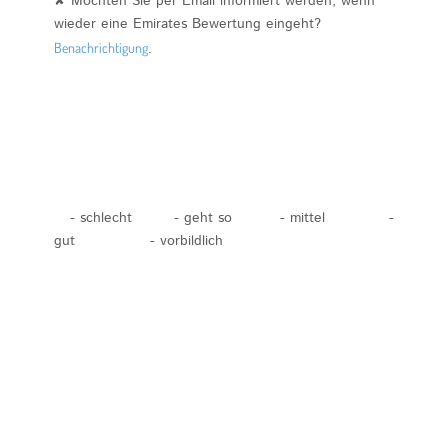
✘ Möchten Sie per Email informiert werden, wenn
wieder eine Emirates Bewertung eingeht?
Benachrichtigung
.
- schlecht
- geht so
- mittel
-
gut
- vorbildlich