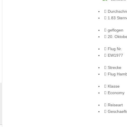
Durchschni
1.83 Stern
geflogen
20. Oktob
Flug Nr.
EW1977
Strecke
Flug Ham
Klasse
Economy
Reiseart
Geschaeft