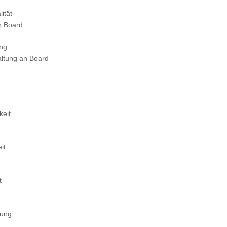
ität
n Board
ung
altung an Board
keit
it
t
tung