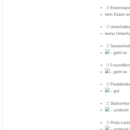
Essensqual
kein Essen a
Unterhalt
keine Unterh
Sauberkeit
- geht so
Freundlich
- geht so
Pünktlichke
- gut
Sitzkomfor
- schlecht
Preis-Leis
- schlecht