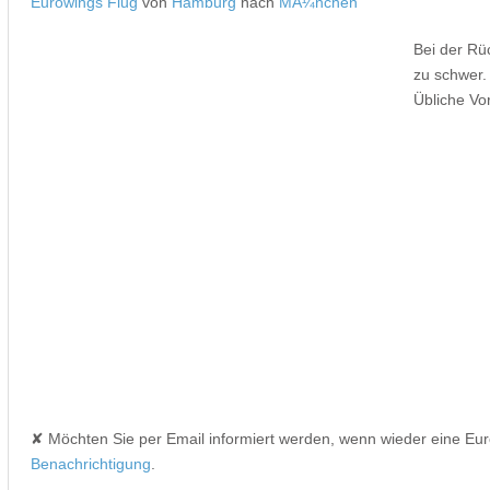
Eurowings Flug
von
Hamburg
nach
MÃ¼nchen
Bei der Rü
zu schwer.
Übliche Vo
✘ Möchten Sie per Email informiert werden, wenn wieder eine Eu
Benachrichtigung
.