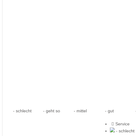
- schlecht
- geht so
- mittel
- gut
-
Service
- schlecht