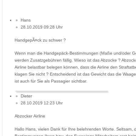
Hans
28.10.2019 09:28 Uhr
HandgepÃ¤ck zu schwer ?
Wenn man die Handgepäck-Bestimmungen (Maße und/oder Gewich
werden Zusatzgebühren fällig. Wieso ist das Abzocke ? Abzoc
Airline belastbar belegen können, dass die Airline den Straftat
klagen Sie nicht ? Entscheidend ist das Gewicht das die Waag
ist auch für Sie als Passagier sichtbar.
Dieter
28.10.2019 12:23 Uhr
Abzocker Airline
Hallo Hans, vielen Dank für Ihre belehrenden Worte. Seltsam, 
Bestimmungen Ihren bzw. den Eurowings Mitarbeitern erst beim