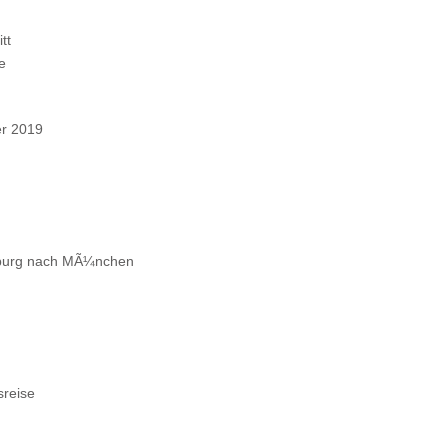
tt
e
er 2019
burg nach MÃ¼nchen
sreise