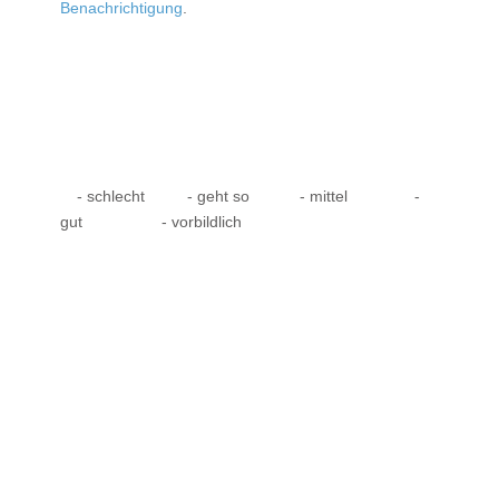
Benachrichtigung
.
- schlecht
- geht so
- mittel
-
gut
- vorbildlich