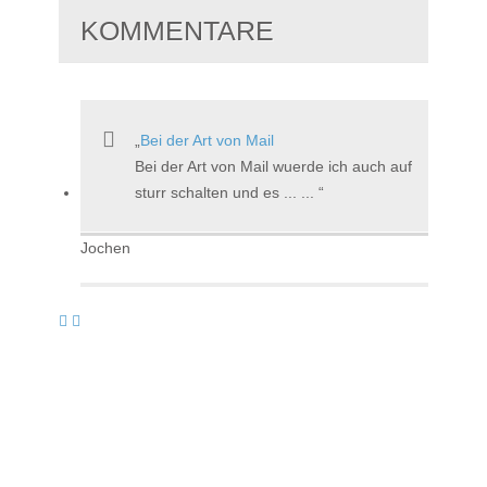
KOMMENTARE
Bei der Art von Mail
Bei der Art von Mail wuerde ich auch auf
sturr schalten und es ... ...
Jochen
Sicherheitsanweisungen
kommen in so einem Fall vom Band und
sind auf deutsch, auch bei ... ...
Jochen