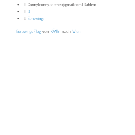
Conny(conny.ademes@gmail.com) Dahlem
0
Eurowings
Eurowings Flug
von
KÃ¶ln
nach
Wien