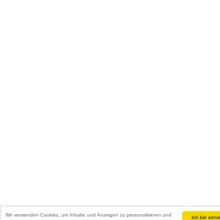
Wir verwenden Cookies, um Inhalte und Anzeigen zu personalisieren und
Ich bin einv