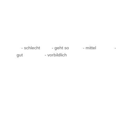
- schlecht
- geht so
- mittel
-
gut
- vorbildlich