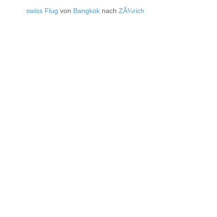
swiss Flug
von
Bangkok
nach
ZÃ¼rich