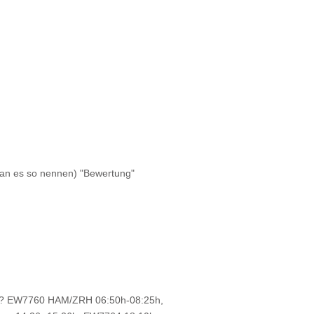
an es so nennen) "Bewertung"
sind ? EW7760 HAM/ZRH 06:50h-08:25h,