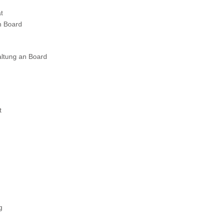
t
n Board
altung an Board
t
g