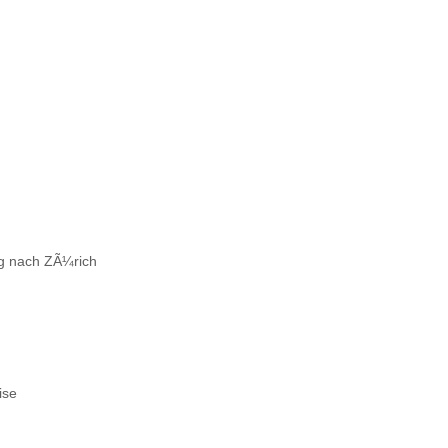
g nach ZÃ¼rich
ise