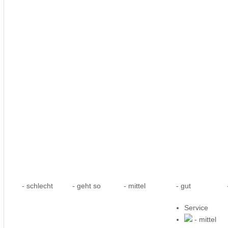
- schlecht
- geht so
- mittel
- gut
-
Service
- mittel