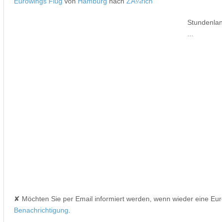
Eurowings Flug
von
Hamburg
nach
ZÃ¼rich
Stundenlan
...
✘ Möchten Sie per Email informiert werden, wenn wieder eine Eu
Benachrichtigung
.