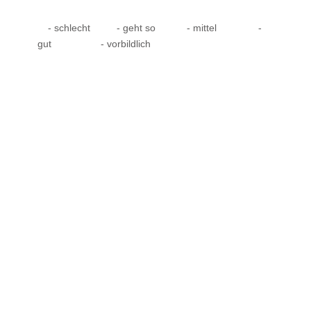
- schlecht
- geht so
- mittel
-
gut
- vorbildlich