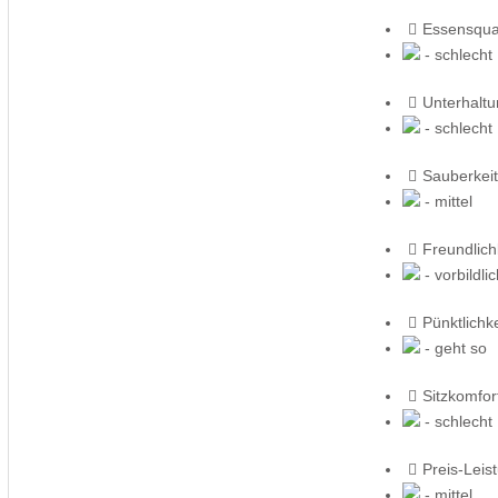
Essensqual
- schlecht
Unterhalt
- schlecht
Sauberkeit
- mittel
Freundlich
- vorbildli
Pünktlichke
- geht so
Sitzkomfor
- schlecht
Preis-Leis
- mittel