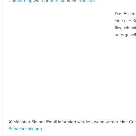
Condor Flug
von
Puerto Plata
nach
Frankfurt
Das Essen 
eine alte K
flieg ich m
untergesel
✘ Möchten Sie per Email informiert werden, wenn wieder eine Co
Benachrichtigung
.