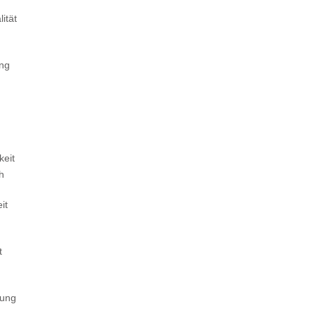
ität
ung
keit
ch
it
t
tung