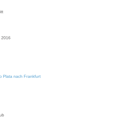
tt
r 2016
o Plata nach Frankfurt
aub