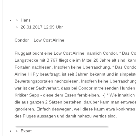
Hans
26.01.2017 12:09 Uhr
Condor = Low Cost Airline
Fluggast bucht eine Low Cost Airline, nämlich Condor. * Das 
Langstrecke mit B 767 fliegt die im Mittel 20 Jahre alt sind, ka
Portalen nachlesen. Insofern keine Überraschung. * Das Condor
Airline Hi Fly beauftragt, ist seit Jahren bekannt und in simpels
Bewertungsportalen nachzulesen. Insofern keine Überraschung.
war ist der Sachverhalt, dass bei Condor mitreisenden Hunden e
Kritiker Sepp - diese dem Essen fernbleiben. ;-) * Wie inhaltli
die aus ganzen 2 Sätzen bestehen, darüber kann man entweder
ignorieren. Einfach deswegen, weil diese kaum etwa konkret
des Fluges aussagen und damit nahezu wertlos sind.
Expat