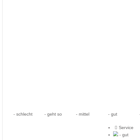
- schlecht
- geht so
- mittel
- gut
-
Service
- gut