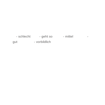
- schlecht
- geht so
- mittel
-
gut
- vorbildlich