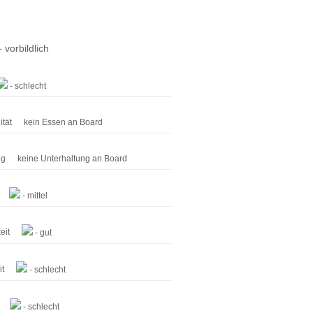
 vorbildlich
- schlecht
ität
kein Essen an Board
ng
keine Unterhaltung an Board
- mittel
eit
- gut
it
- schlecht
- schlecht