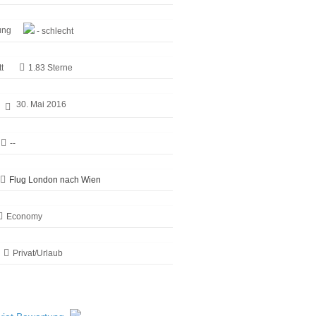
ung
- schlecht
t
1.83 Sterne
30. Mai 2016
--
Flug London nach Wien
Economy
Privat/Urlaub