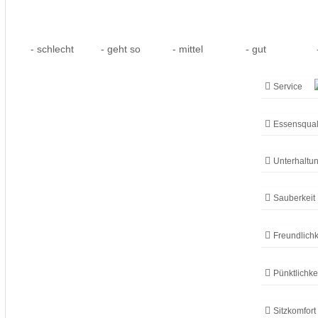
- schlecht
- geht so
- mittel
- gut
-
Service
Essensqual
Unterhaltu
Sauberkeit
Freundlichk
Pünktlichke
Sitzkomfort