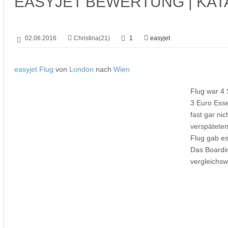
EASYJET BEWERTUNG | KA
02.06.2016
Christina(21)
1
easyjet
easyjet Flug
von
London
nach
Wien
Flug war 4 
3 Euro Ess
fast gar ni
verspätete
Flug gab es
Das Boardin
vergleichsw