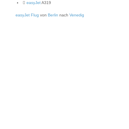
easyJet
A319
easyJet Flug
von
Berlin
nach
Venedig