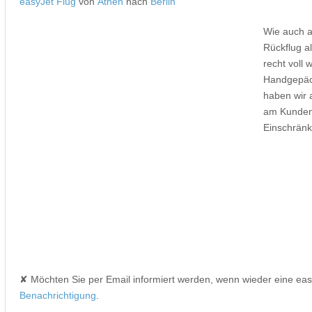
easyJet Flug
von
Athen
nach
Berlin
Wie auch a
Rückflug a
recht voll
Handgepäck
haben wir 
am Kunden
Einschrän
✘ Möchten Sie per Email informiert werden, wenn wieder eine ea
Benachrichtigung
.