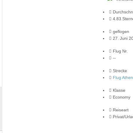
Durchschni
4.83 Stern
geflogen
27. Juni 2
Flug Nr.
--
Strecke
Flug Athen
Klasse
Economy
Reiseart
Privat/Url