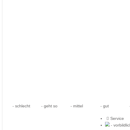
- schlecht
- geht so
- mittel
- gut
-
Service
- vorbildli