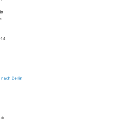
tt
e
014
 nach Berlin
aub