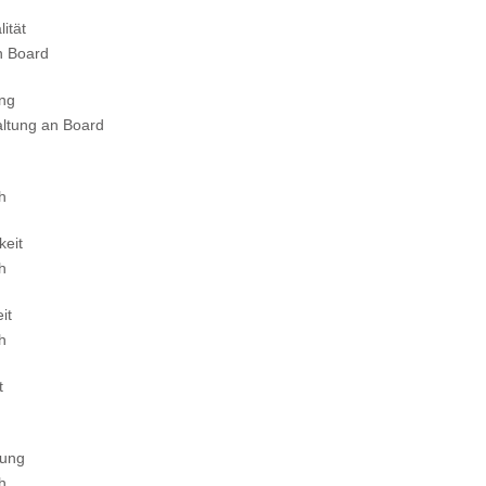
ität
n Board
ung
altung an Board
ch
keit
ch
it
ch
t
tung
ch