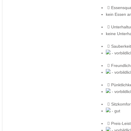
Essensqual
kein Essen a
Unterhalt
keine Unterh
Sauberkeit
- vorbildli
Freundlich
- vorbildli
Pünktlichke
- vorbildli
Sitzkomfor
- gut
Preis-Leis
- vorbildli