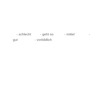
- schlecht
- geht so
- mittel
-
gut
- vorbildlich