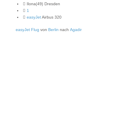
Ilona(49) Dresden
1
easyJet
Airbus 320
easyJet Flug
von
Berlin
nach
Agadir