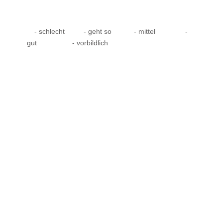
- schlecht
- geht so
- mittel
-
gut
- vorbildlich