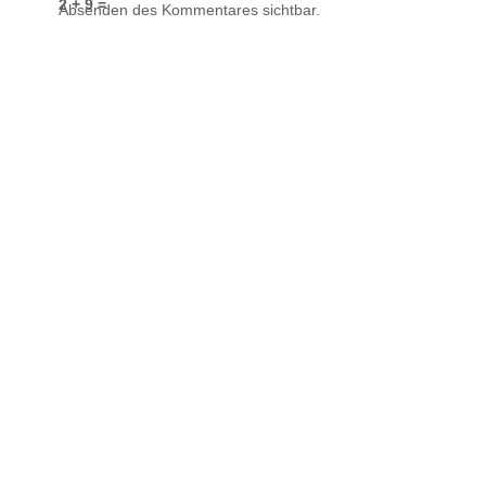
2 + 9 =
Absenden des Kommentares sichtbar.