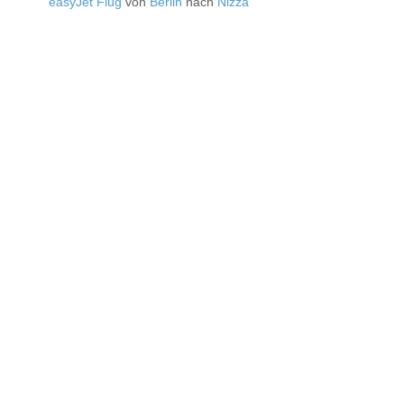
easyJet Flug
von
Berlin
nach
Nizza