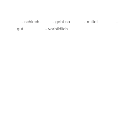
- schlecht
- geht so
- mittel
-
gut
- vorbildlich