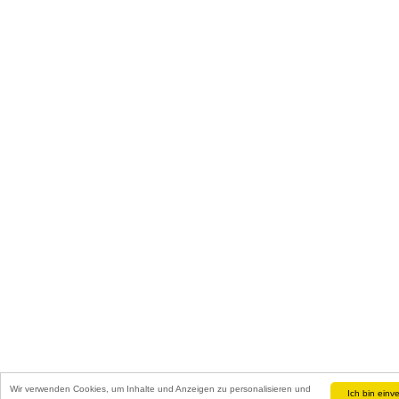
Wir verwenden Cookies, um Inhalte und Anzeigen zu personalisieren und
Ich bin einv