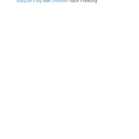
easyJet Flug
von
Dresden
nach Freiburg