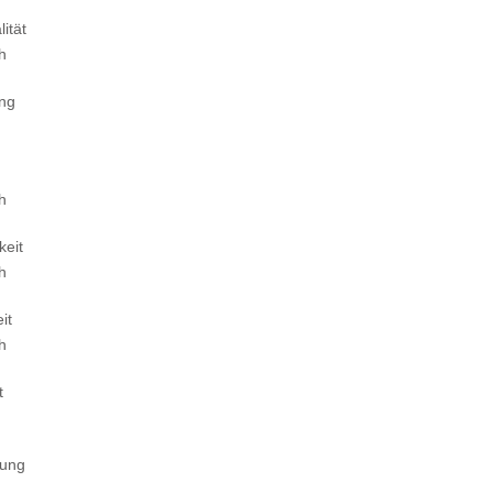
ität
ch
ung
ch
keit
ch
it
ch
t
tung