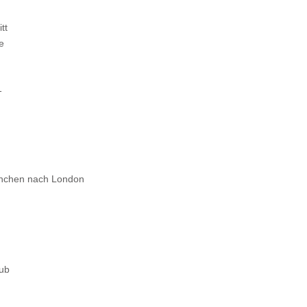
tt
e
1
nchen nach London
aub