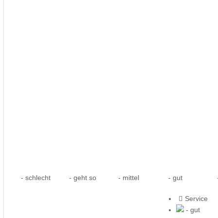
- schlecht
- geht so
- mittel
- gut
-
Service
- gut