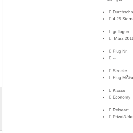
Durchschni
4.25 Stern
geflogen
März 201
Flug Nr.
--
Strecke
Flug MÃ¼
Klasse
Economy
Reiseart
Privat/Url