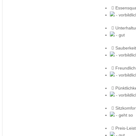
Essensqual
- vorbildli
Unterhalt
- gut
Sauberkeit
- vorbildli
Freundlich
- vorbildli
Pünktlichke
- vorbildli
Sitzkomfor
- geht so
Preis-Leis
- gut