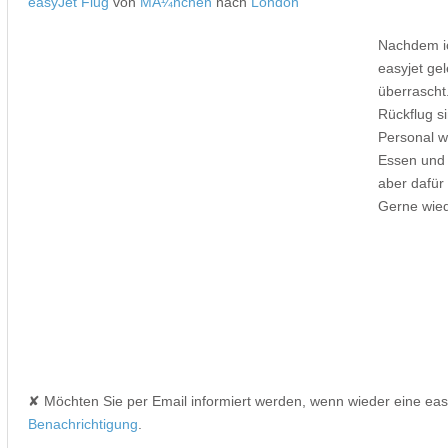
easyJet Flug
von
MÃ¼nchen
nach
London
Nachdem ic
easyjet gel
überrascht
Rückflug si
Personal w
Essen und 
aber dafür 
Gerne wied
✘ Möchten Sie per Email informiert werden, wenn wieder eine ea
Benachrichtigung
.