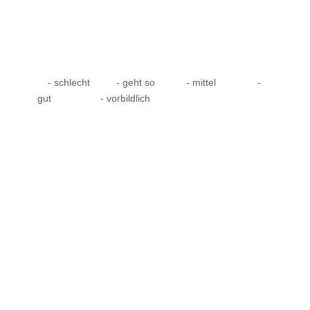
- schlecht
- geht so
- mittel
-
gut
- vorbildlich