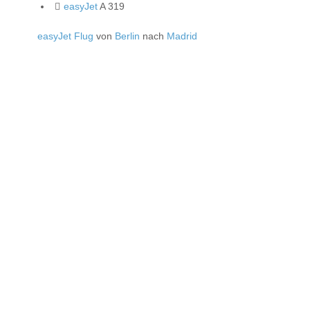
easyJet
A 319
easyJet Flug
von
Berlin
nach
Madrid