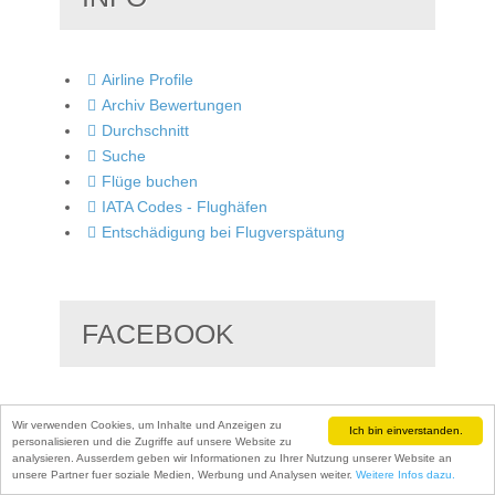
Airline Profile
Archiv Bewertungen
Durchschnitt
Suche
Flüge buchen
IATA Codes - Flughäfen
Entschädigung bei Flugverspätung
FACEBOOK
https://www.facebook.com/airline.bewertungen/
Wir verwenden Cookies, um Inhalte und Anzeigen zu
Ich bin einverstanden.
personalisieren und die Zugriffe auf unsere Website zu
analysieren. Ausserdem geben wir Informationen zu Ihrer Nutzung unserer Website an
Startseite
unsere Partner fuer soziale Medien, Werbung und Analysen weiter.
Weitere Infos dazu.