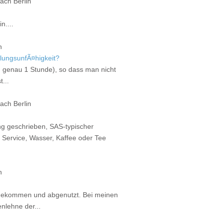
ch Berlin
in....
n
hlungsunfÃ¤higkeit?
len genau 1 Stunde), so dass man nicht
t...
ch Berlin
ng geschrieben, SAS-typischer
r Service, Wasser, Kaffee oder Tee
n
e gekommen und abgenutzt. Bei meinen
nlehne der...