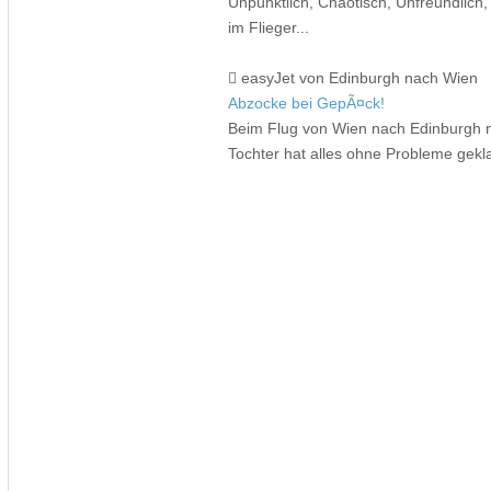
Unpünktlich, Chaotisch, Unfreundlich
im Flieger...
easyJet von Edinburgh nach Wien
Abzocke bei GepÃ¤ck!
Beim Flug von Wien nach Edinburgh mi
Tochter hat alles ohne Probleme gekla