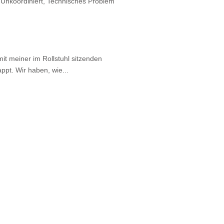
, Unkoordiniert, Technisches Problem
t meiner im Rollstuhl sitzenden
ppt. Wir haben, wie...