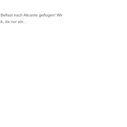
Belfast nach Alicante geflogen! Wir
, da nur ein...