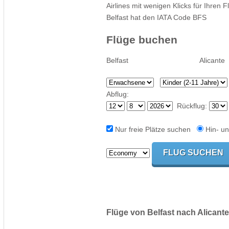
Airlines mit wenigen Klicks für Ihren
F
Belfast hat den IATA Code BFS
Flüge buchen
Abflug:
Rückflug:
Nur freie Plätze suchen
Hin- un
Flüge von Belfast nach Alicant