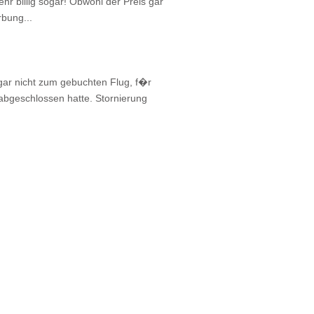
hr billig sogar! Obwohl der Preis gar
rbung...
.
ar nicht zum gebuchten Flug, f�r
 abgeschlossen hatte. Stornierung