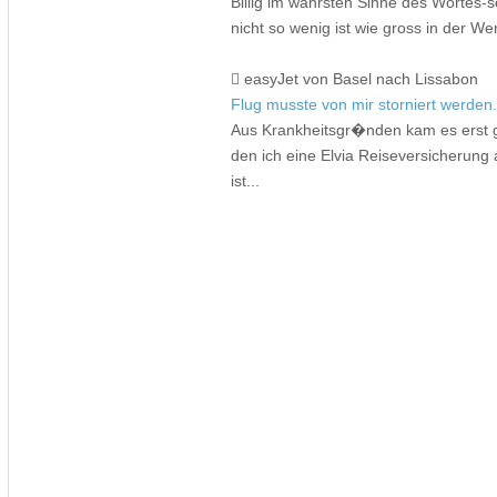
Billig im wahrsten Sinne des Wortes-se
nicht so wenig ist wie gross in der We
easyJet von Basel nach Lissabon
Flug musste von mir storniert werden
Aus Krankheitsgr�nden kam es erst g
den ich eine Elvia Reiseversicherung
ist...