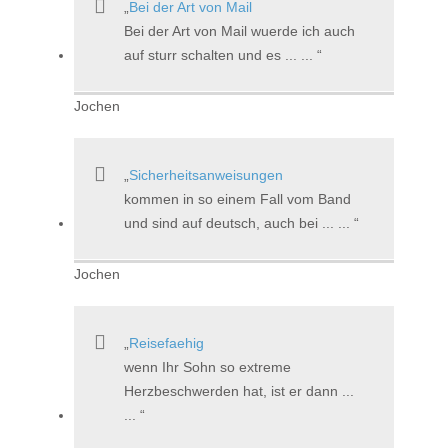
Bei der Art von Mail
Bei der Art von Mail wuerde ich auch
auf sturr schalten und es ... ...
Jochen
Sicherheitsanweisungen
kommen in so einem Fall vom Band
und sind auf deutsch, auch bei ... ...
Jochen
Reisefaehig
wenn Ihr Sohn so extreme
Herzbeschwerden hat, ist er dann ...
...