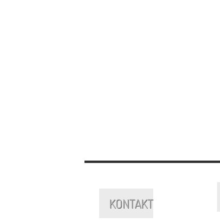
Handgepaeck
Wenn das Hangepaeck zu
gross oder zu schwer ist,
dann muss es ... ...
Jochen
Ach ja, mal wieder ein
Vielflieger
Wenn du doch ein so
erfahrener Vielflieger bist,
solltest Du das ... ...
Jochen
KONTAKT