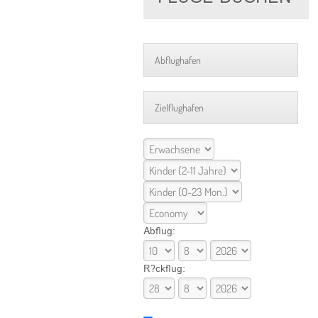
Abflug:
R?ckflug: