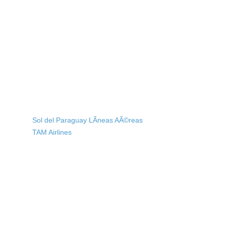
Sol del Paraguay LÃ­neas AÃ©reas
TAM Airlines