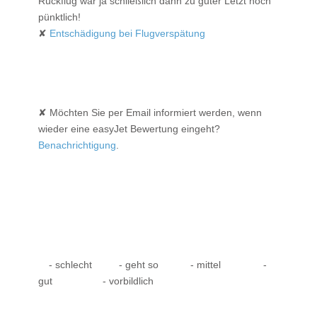
Rückflug war ja schließlich dann zu guter Letzt noch
pünktlich!
✘
Entschädigung bei Flugverspätung
✘ Möchten Sie per Email informiert werden, wenn
wieder eine easyJet Bewertung eingeht?
Benachrichtigung
.
- schlecht
- geht so
- mittel
-
gut
- vorbildlich