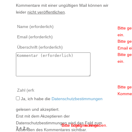
Kommentare mit einer ungültigen Mail können wir
leider
nicht veröffentlichen
.
Bitte g
ein.
Bitte g
Email e
Bitte g
ein.
Bitte g
Kommen
Ja, ich habe die
Datenschutzbestimmungen
gelesen und akzeptiert.
Erst mit dem Akzeptieren der
Datenschutzbestimmungen wird das Feld zum
Bitte Ergebnis eingeben.
Bitte richtig rechnen.
7 + 2 =
Absenden des Kommentares sichtbar.