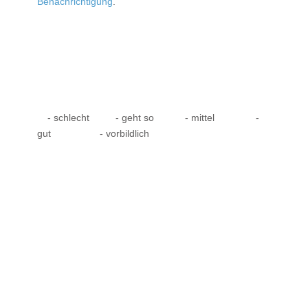
Benachrichtigung
.
- schlecht
- geht so
- mittel
-
gut
- vorbildlich