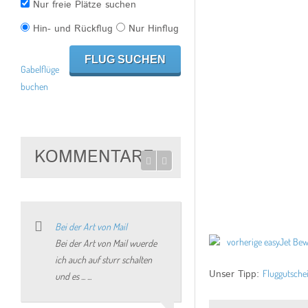
Nur freie Plätze suchen
Hin- und Rückflug
Nur Hinflug
Gabelflüge
buchen
KOMMENTARE
Bei der Art von Mail
vorherige easyJet Be
Bei der Art von Mail wuerde
ich auch auf sturr schalten
Unser Tipp:
Fluggutsche
und es ... ...