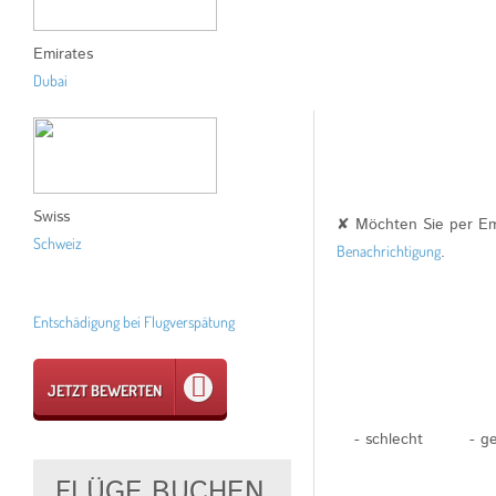
Emirates
Dubai
Swiss
✘ Möchten Sie per Ema
Schweiz
Benachrichtigung
.
Entschädigung bei Flugverspätung
JETZT BEWERTEN
- schlecht
- g
FLÜGE BUCHEN