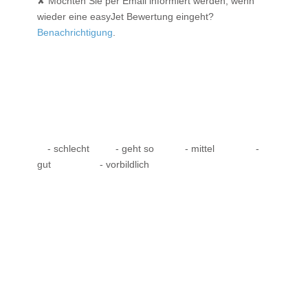
✘ Möchten Sie per Email informiert werden, wenn
wieder eine easyJet Bewertung eingeht?
Benachrichtigung
.
- schlecht
- geht so
- mittel
-
gut
- vorbildlich