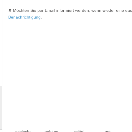
✘ Möchten Sie per Email informiert werden, wenn wieder eine ea
Benachrichtigung
.
- schlecht
- geht so
- mittel
- gut
-