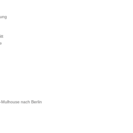
tung
tt
e
-Mulhouse nach Berlin