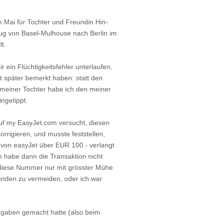
m Mai für Tochter und Freundin Hin-
ug von Basel-Mulhouse nach Berlin im
t.
ir ein Flüchtigkeitsfehler unterlaufen,
st später bemerkt haben: statt den
einer Tochter habe ich den meiner
ingetippt.
uf my EasyJet.com versucht, diesen
orrigieren, und musste feststellen,
 von easyJet über EUR 100.- verlangt
h habe dann die Transaktion nicht
 diese Nummer nur mit grösster Mühe
unden zu vermeiden, oder ich war
Angaben gemacht hatte (also beim