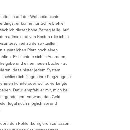
ätte ich auf der Webseite nichts
lerdings, er könne nur Schreibfehler
chlich dieser hohe Betrag fällig. Auf
den administrativen Kosten (die ich in
sunterschied zu den aktuellen
n zusätzlichen Platz noch einen
lten. Er flüchtete sich in Ausreden,
 freigebe und einen neuen buche - zu
rklären, dass hinter jedem System
schliesslich fliegen ihre Flugzeuge ja
rnehmen konnte oder wollte, verlangte
 geben. Dafür empfahl er mir, mich bei
t irgendeinem Vorwand das Geld
eder legal noch möglich sei und
.
ort, den Fehler korrigieren zu lassen.
fonisch mit easyJet-Vorgesetzten