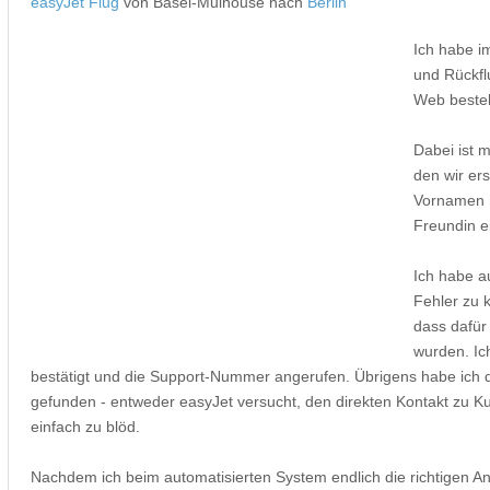
easyJet Flug
von Basel-Mulhouse nach
Berlin
Ich habe i
und Rückfl
Web bestell
Dabei ist m
den wir er
Vornamen m
Freundin e
Ich habe a
Fehler zu k
dass dafür
wurden. Ic
bestätigt und die Support-Nummer angerufen. Übrigens habe ich
gefunden - entweder easyJet versucht, den direkten Kontakt zu K
einfach zu blöd.
Nachdem ich beim automatisierten System endlich die richtigen 