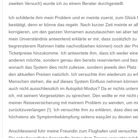
zweiten Versuch) wurde ich zu einem Berater durchgestellt.
Ich schilderte ihm mein Problem und er meinte zuerst, zum Glück h
bestätigt, denn er könne das regeln. Nach kurzer Zeit meinte er al
korrigieren, um den ganzen Vornamen auszutauschen sei aber tatsä
mein Unverständnis antwortend erklärte er mir, dass zusätzlich zu 
begrenzterem Rahmen hätte nachvollziehen können) noch der Prei
Ticketpreise hinzukomme. Ich antwortete ihm, dass ich weder eine
anderen möchte, sondern genau den bereits reservierten und bezah
wonach das System dies nicht zuliesse, sondern jeweils den Platz
den aktuellen Preisen natürlich. Ich versuchte ihm wiederum zu e
Menschen stehen, die auf dieses System Einfluss nehmen können - 
auch nicht ausschliesslich im Autopilot-Modus? Da er nichts unte
ich, mit seinem Vorgesetzten zu sprechen. Den wollte er mir nicht
meiner Reiseversicherung mit meinem Problem zu wenden, um mi
zurückzuverlangen (!). Ich versuchte ihm zu erklären, dass dies w
höchstens als Symptombekämpfung seitens easyJet zu deuten sei
Anschliessend fuhr meine Freundin zum Flughafen und versuchte d
Die sehr freundliche Angestellte hinter dem Tresen versuchte tele