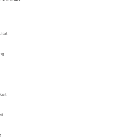
ität
ung
keit
it
t