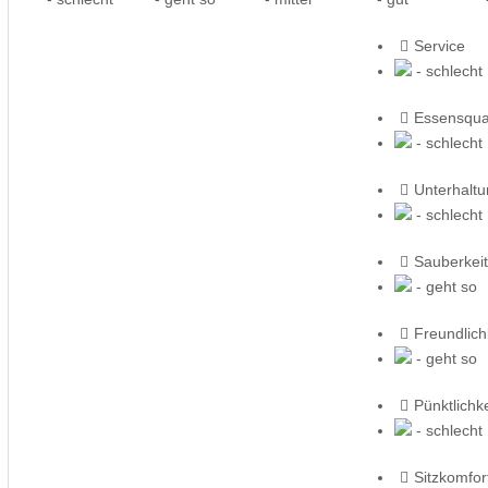
Service
- schlecht
Essensqual
- schlecht
Unterhalt
- schlecht
Sauberkeit
- geht so
Freundlich
- geht so
Pünktlichke
- schlecht
Sitzkomfor